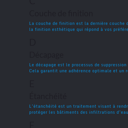
C
Couche de finition
La couche de finition est la dernière couche
la finition esthétique qui répond à vos préfér
D
Décapage
Le décapage est le processus de suppression 
Cela garantit une adhérence optimale et un ré
E
Étanchéité
L’étanchéité est un traitement visant à rend
protéger les bâtiments des infiltrations d’eau
F