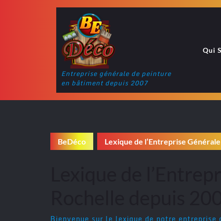
Skip
to
content
Qui 
Entreprise générale de peinture
en bâtiment depuis 2007
BeDéco
Lexique de l’Entreprise Générale
Lexique de l’Entrep
Rochelle depuis 20
Bienvenue sur le lexique de notre entreprise